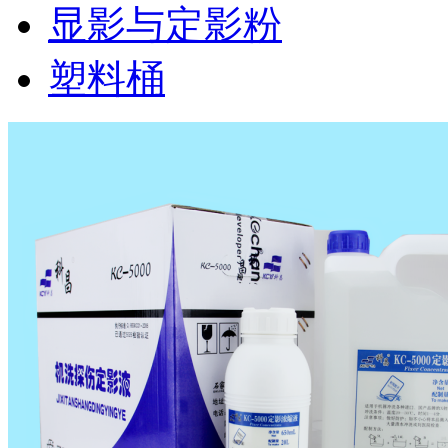
显影与定影粉
塑料桶