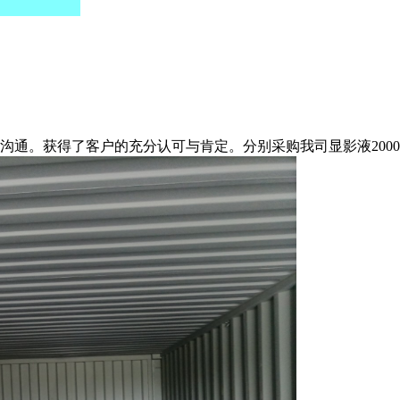
。获得了客户的充分认可与肯定。分别采购我司显影液2000箱