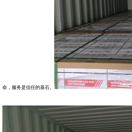
命，服务是信任的基石。