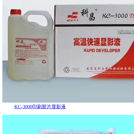
KC-3000印刷胶片显影液